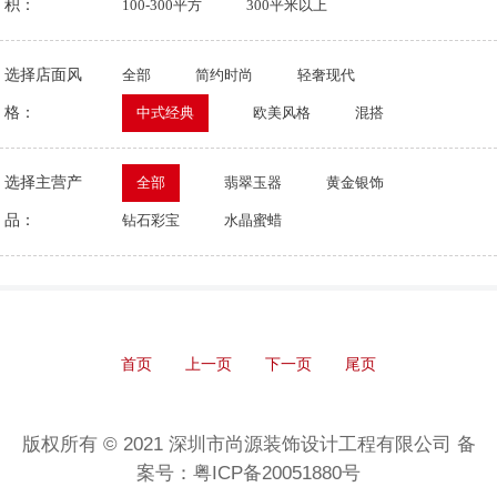
积：
100-300平方
300平米以上
选择店面风
全部
简约时尚
轻奢现代
格：
中式经典
欧美风格
混搭
选择主营产
全部
翡翠玉器
黄金银饰
品：
钻石彩宝
水晶蜜蜡
首页
上一页
下一页
尾页
版权所有 © 2021 深圳市尚源装饰设计工程有限公司 备
案号：粤ICP备20051880号