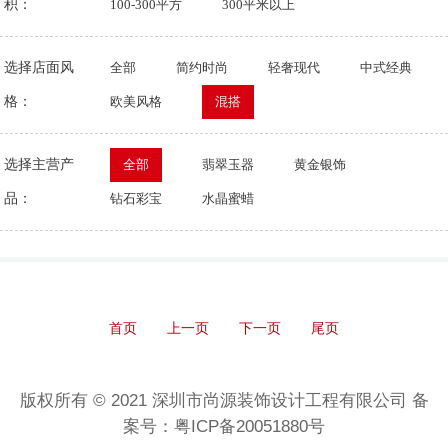
积：
100-300平方
300平米以上
选择店面风
全部
简约时尚
轻奢现代
中式经典
格：
欧美风格
混搭
选择主营产
全部
翡翠玉器
黄金银饰
品：
钻石彩宝
水晶蜜蜡
首页
上一页
下一页
尾页
版权所有 © 2021 深圳市尚源装饰设计工程有限公司 备
案号：粤ICP备20051880号